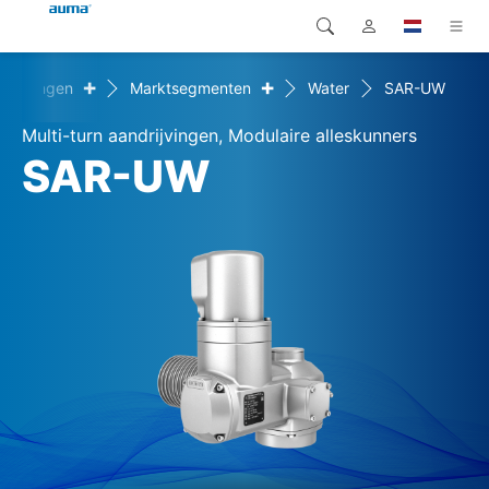
+
+
plossingen
Marktsegmenten
Water
SAR-UW
Zoekopdracht
Global
Producten
Multi-turn aandrijvingen, Modulaire alleskunners
Europa
Oplossingen
SAR-UW
Downloads
Azië en Stille Oceaan
Service
Noord-Amerika
Bedrijf
Contact