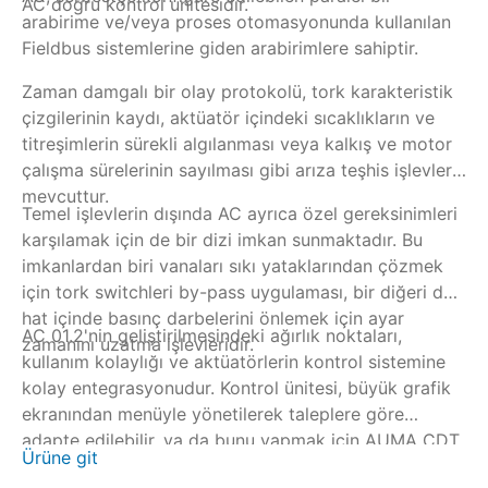
AC doğru kontrol ünitesidir.
so
arabirime ve/veya proses otomasyonunda kullanılan
Ko
Fieldbus sistemlerine giden arabirimlere sahiptir.
ge
so
Zaman damgalı bir olay protokolü, tork karakteristik
gö
çizgilerinin kaydı, aktüatör içindeki sıcaklıkların ve
ün
titreşimlerin sürekli algılanması veya kalkış ve motor
Ops
çalışma sürelerinin sayılması gibi arıza teşhis işlevleri
si
mevcuttur.
Temel işlevlerin dışında AC ayrıca özel gereksinimleri
karşılamak için de bir dizi imkan sunmaktadır. Bu
imkanlardan biri vanaları sıkı yataklarından çözmek
için tork switchleri by-pass uygulaması, bir diğeri de
hat içinde basınç darbelerini önlemek için ayar
AC 01.2'nin geliştirilmesindeki ağırlık noktaları,
zamanını uzatma işlevleridir.
kullanım kolaylığı ve aktüatörlerin kontrol sistemine
kolay entegrasyonudur. Kontrol ünitesi, büyük grafik
ekranından menüyle yönetilerek taleplere göre
adapte edilebilir, ya da bunu yapmak için AUMA CDT
Ürüne git
ile kablosuz bir Bluetooth bağlantısı kullanılabilir.