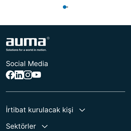
Social Media
İrtibat kurulacak kişi
AUMA Riester
Sektörler