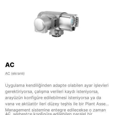
AC
AC (ekranlı)
AM
Uygulama kendiliğinden adapte olabilen ayar işlevleri
Pa
gerektiriyorsa, çalışma verileri kaydı isteniyorsa,
te
arayüzün konfigüre edilebilmesi isteniyorsa ya da
za
vana ve aktüatör ileri düzey teşhis ile bir Plant Asset
ko
Management sistemine entegre edilecekse o zaman
iş
AC, serbestçe konfigüre edilebilen paralel bir
Ür