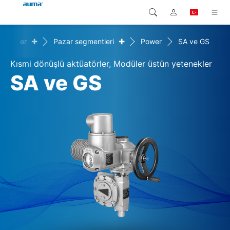
+
+
özümler
Pazar segmentleri
Power
SA ve GS
Arama
Global
Ürünler
Kısmi dönüşlü aktüatörler, Modüler üstün yetenekler
Avrupa
Çözümler
SA ve GS
Downloads
Asya ve Pasifik
Servis
Kuzey Amerika
Şirketler
İrtibat kurulacak kişi