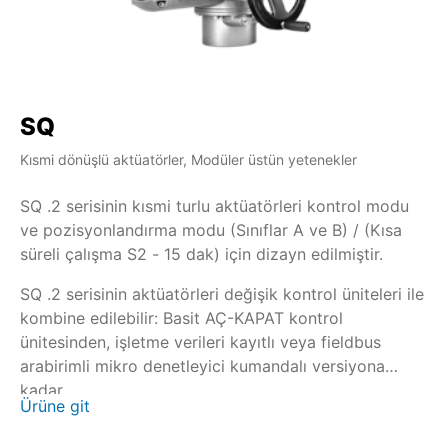
SQ
S
Kısmi dönüşlü aktüatörler, Modüler üstün yetenekler
Kıs
SQ .2 serisinin kısmi turlu aktüatörleri kontrol modu
SQ
ve pozisyonlandırma modu (Sınıflar A ve B) / (Kısa
mo
süreli çalışma S2 - 15 dak) için dizayn edilmiştir.
SQ
SQ .2 serisinin aktüatörleri değişik kontrol üniteleri ile
il
kombine edilebilir: Basit AÇ-KAPAT kontrol
ün
ünitesinden, işletme verileri kayıtlı veya fieldbus
ar
arabirimli mikro denetleyici kumandalı versiyona
ka
Ür
kadar.
Ürüne git