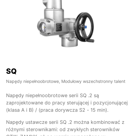
SQ
S
Napędy niepełnoobrotowe, Modułowy wszechstronny talent
Na
Napędy niepełnoobrotowe serii SQ .2 są
Na
zaprojektowane do pracy sterującej i pozycjonującej
za
(klasa A i B) / (praca dorywcza S2 - 15 min).
25
Napędy ustawcze serii SQ .2 można kombinować z
Na
różnymi sterownikami: od zwykłych sterowników
ró