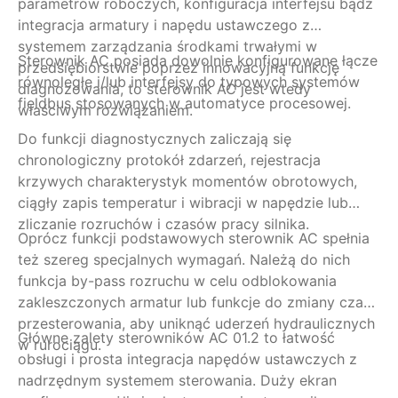
parametrów roboczych, konfiguracja interfejsu bądź
przek
integracja armatury i napędu ustawczego z
st
systemem zarządzania środkami trwałymi w
bu
Sterownik AC posiada dowolnie konfigurowane łącze
Do
przedsiębiorstwie poprzez innowacyjną funkcję
prze
równoległe i/lub interfejsy do typowych systemów
diagnozowania, to sterownik AC jest wtedy
ki
fieldbus stosowanych w automatyce procesowej.
właściwym rozwiązaniem.
kr
kome
Do funkcji diagnostycznych zaliczają się
kr
chronologiczny protokół zdarzeń, rejestracja
przesyłane
krzywych charakterystyk momentów obrotowych,
Ko
ciągły zapis temperatur i wibracji w napędzie lub
lo
zliczanie rozruchów i czasów pracy silnika.
Oprócz funkcji podstawowych sterownik AC spełnia
armat
też szereg specjalnych wymagań. Należą do nich
funkcja by-pass rozruchu w celu odblokowania
zakleszczonych armatur lub funkcje do zmiany czasu
przesterowania, aby uniknąć uderzeń hydraulicznych
Główne zalety sterowników AC 01.2 to łatwość
w rurociągu.
obsługi i prosta integracja napędów ustawczych z
nadrzędnym systemem sterowania. Duży ekran