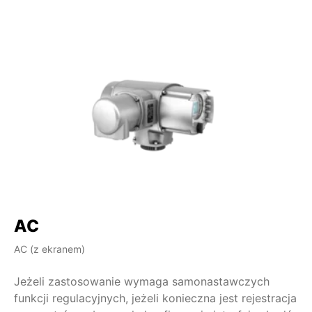
AC
AC (z ekranem)
AM
Jeżeli zastosowanie wymaga samonastawczych
Tam, 
funkcji regulacyjnych, jeżeli konieczna jest rejestracja
sy