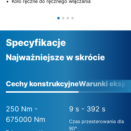
Koło ręczne do ręcznego włączania
Specyfikacje
Najważniejsze w skrócie
Cechy konstrukcyjne
Warunki eksplo
250 Nm -
9 s - 392 s
675000 Nm
Czas przesterowania dla
90°