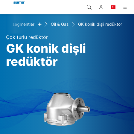
+
Pazar segmentleri
Oil & Gas
GK konik dişli redüktör
Arama
Global
Ürünler
Çok turlu redüktör
Avrupa
Çözümler
GK konik dişli
Downloads
redüktör
Asya ve Pasifik
Servis
Kuzey Amerika
Şirketler
İrtibat kurulacak kişi