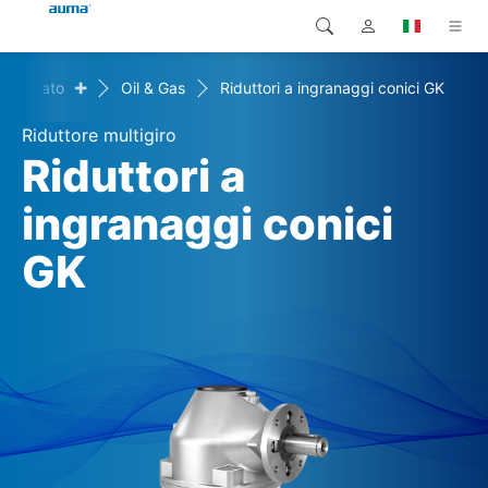
+
i mercato
Oil & Gas
Riduttori a ingranaggi conici GK
Ricerca
Global
Prodotti
Riduttore multigiro
Europa
Soluzioni
Riduttori a
Downloads
ingranaggi conici
Asia e Pacifico
GK
Servizio di assistenza
Nord America
Impresa
Contatto