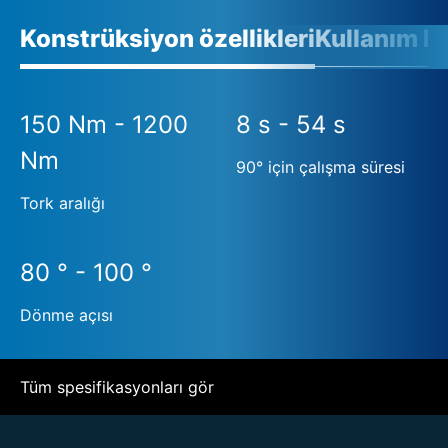
Konstrüksiyon özellikleri
Kullanım ko
150 Nm - 1200
8 s - 54 s
Nm
90° için çalışma süresi
Tork aralığı
80 ° - 100 °
Dönme açısı
Tüm spesifikasyonları gör