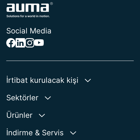
Social Media
İrtibat kurulacak kişi
AUMA Riester
Sektörler
GmbH & Co. KG
Aumastr. 1
Su
Ürünler
79379 Muellheim | Germany
Petrol-Gaz
Ürün bulucu
İndirme & Servis
Haritada Göster
Enerji