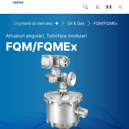
+
+
Segmenti di mercato
Oil & Gas
FQM/FQMEx
Ricerca
Global
Prodotti
Attuatori angolari, Tuttofare modulari
Europa
Soluzioni
FQM/FQMEx
Downloads
Asia e Pacifico
Servizio di assistenza
Nord America
Impresa
Contatto