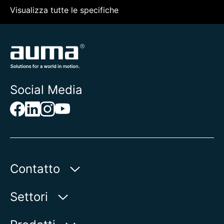
Visualizza tutte le specifiche
Social Media
Contatto
AUMA Riester
Settori
GmbH & Co. KG
Aumastr 1
Acqua