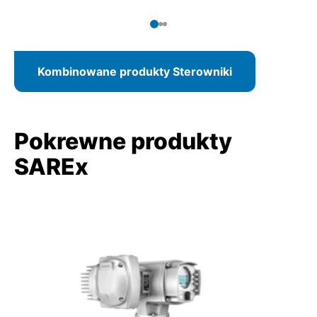
sterownik napędu ustawczego AUMATIC ACExC 01.2
sterow
z zintegrowanym lokalnym panelem sterowania.
Kombinowane produkty Sterowniki
Pokrewne produkty
SAREx