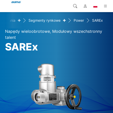
+
+
związania
Segmenty rynkowe
Power
SAREx
Wyszukaj
Global
Produkty
Napędy wieloobrotowe, Modułowy wszechstronny
Europa
Rozwiązania
talent
SAREx
Pliki do pobrania
Azja i Pacyfik
Serwis
Ameryka Północna
Przedsiębiorstwo
Kontakt