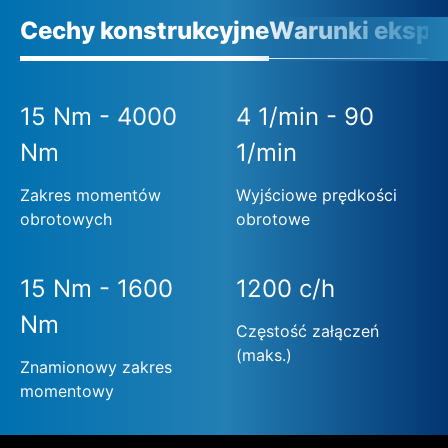
Cechy konstrukcyjne
Warunki eksplo
15 Nm - 4000
4 1/min - 90
Nm
1/min
Zakres momentów
Wyjściowe prędkości
obrotowych
obrotowe
15 Nm - 1600
1200 c/h
Nm
Częstość załączeń
(maks.)
Znamionowy zakres
momentowy