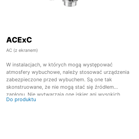
ACExC
A
AC (z ekranem)
AM
W instalacjach, w których mogą występować
W in
atmosfery wybuchowe, należy stosować urządzenia
at
zabezpieczone przed wybuchem. Są one tak
za
skonstruowane, że nie mogą stać się źródłem
sko
zapłonu. Nie wytwarzają one iskier ani wysokich
za
Do produktu
Do
temperatur na powierzchni. Certyfikację
temper
przeprowadza się we współpracy z krajowymi i
pr
międzynarodowymi jednostkami certyfikującymi. Dla
mi
napędów wieloobrotowych SAEx/SAREx 07.2 –
nap
SAEx/SAREx 16.2 i napędów niepełnoobrotowych
SA
SQEx/SQREx 05.2 – SQEx/SQREx 14.2 dostępny jest
SQ