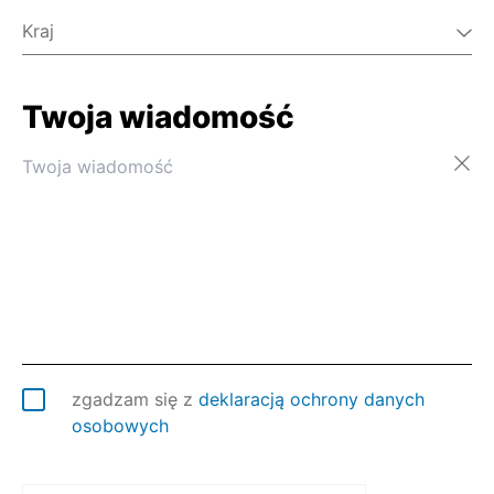
Kraj
Twoja wiadomość
Afganistan
Albania
Algieria
Andora
Angola
Anguilla
Antarktyda
Antigua i Barbuda
Arabia Saudyjska
Argentyna
Armenia
zgadzam się z
deklaracją ochrony danych
Aruba
osobowych
Australia
Austria