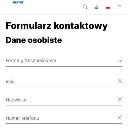
Formularz kontaktowy
Wyszukaj
Global
Produkty
Dane osobiste
Europa
Rozwiązania
Pliki do pobrania
Azja i Pacyfik
Forma grzecznościowa
Serwis
Pan
Ameryka Północna
Pani
Imię
Przedsiębiorstwo
Różne
Kontakt
Nazwisko
Numer telefonu