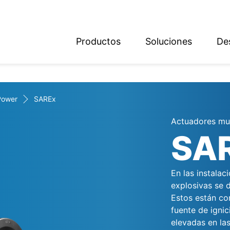
Productos
Soluciones
De
ish
sch
Power
SAREx
Actuadores mul
SA
En las instala
explosivas se d
Estos están co
fuente de igni
elevadas en las