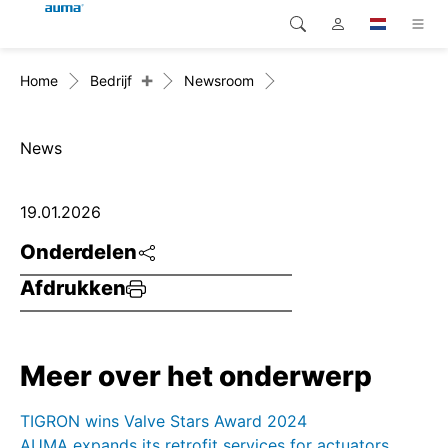
+
Home
Bedrijf
Newsroom
Zoekopdracht
Global
Producten
Europa
Oplossingen
News
Downloads
Azië en Stille Oceaan
19.01.2026
Service
Noord-Amerika
Onderdelen
Afdrukken
Bedrijf
Contact
Meer over het onderwerp
TIGRON wins Valve Stars Award 2024
AUMA expands its retrofit services for actuators