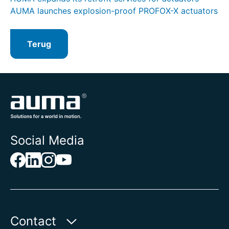
AUMA launches explosion-proof PROFOX-X actuators
Terug
Social Media
Contact