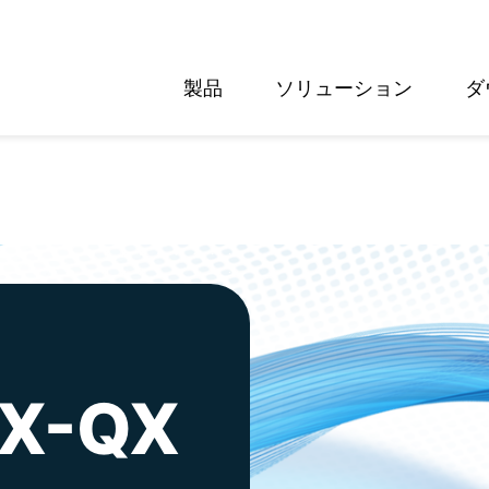
製品
ソリューション
ダ
English
Deutsch
X-QX