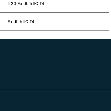
II 2G Ex db h IIC T4
Ex db h IIC T4