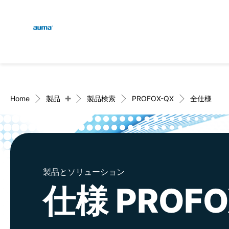
Global
検索
ヨーロッパ
+
Home
製品
製品検索
PROFOX-QX
全仕様
アジア・太平洋地域
製品とソリューション
北米
仕様 PROFO