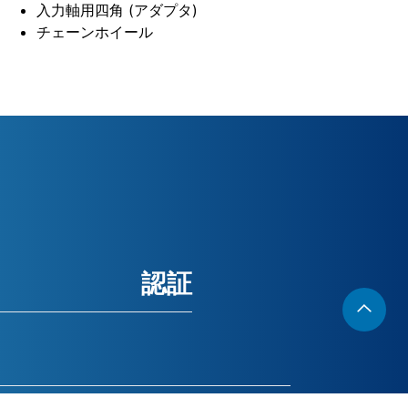
入力軸用四角 (アダプタ)
チェーンホイール
認証