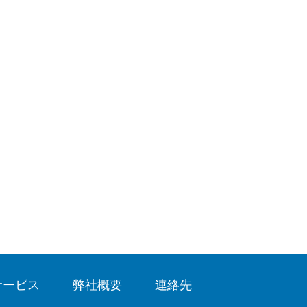
マルチターン型
ルクのマルチタ
マルチターン型
やウェッジゲー
種のギア減速機
トルク範囲
0 Nm – 2500 
お問い合わ