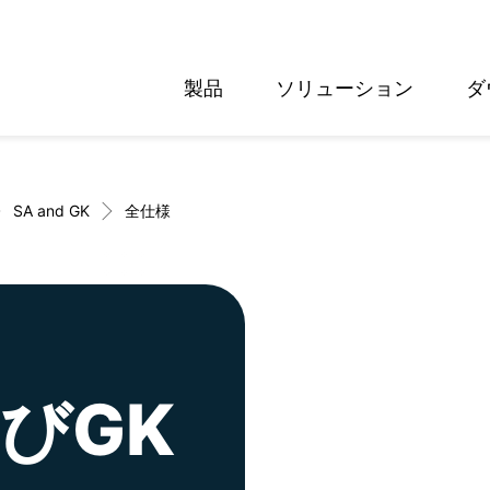
製品
ソリューション
ダ
English
Deutsch
SA and GK
全仕様
よびGK