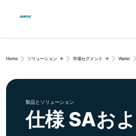
Global
検索
ヨーロッパ
+
+
Home
ソリューション
市場セグメント
Water
アジア・太平洋地域
製品とソリューション
北米
仕様 SAお