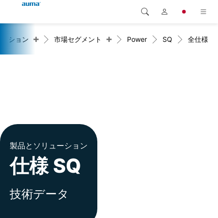
+
+
ューション
市場セグメント
Power
SQ
全仕様
検索
Global
製品
ヨーロッパ
ソリューション
ダウンロード
アジア・太平洋地域
サービス
北米
弊社概要
製品とソリューション
仕様 SQ
連絡先
技術データ