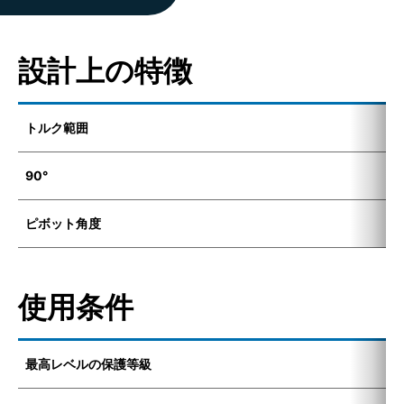
設計上の特徴
トルク範囲
5
90°
4
ピボット角度
7
使用条件
最高レベルの保護等級
I