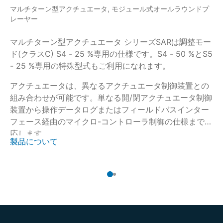
マルチターン型アクチュエータ, モジュール式オールラウンドプ
マ
レーヤー
レ
マルチターン型アクチュエータ シリーズSARは調整モー
マ
ド(クラスC) S4 - 25 %専用の仕様です。S4 - 50 %とS5
定
- 25 %専用の特殊型式もご利用になれます。
り
リ
アクチュエータは、異なるアクチュエータ制御装置との
速
組み合わせが可能です。単なる開/閉アクチュエータ制御
マ
装置から操作データログまたはフィールドバスインター
ー
フェース経由のマイクロ-コントローラ制御の仕様まで対
の
応します。
製品について
製