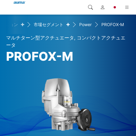
+
+
ューション
市場セグメント
Power
PROFOX-M
検索
Global
製品
マルチターン型アクチュエータ, コンパクトアクチュエ
ヨーロッパ
ソリューション
ータ
PROFOX-M
ダウンロード
アジア・太平洋地域
サービス
北米
弊社概要
連絡先