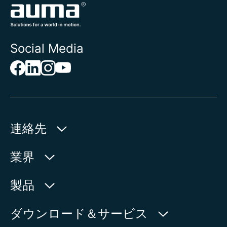
Social Media
連絡先
AUMA Riester
業界
GmbH & Co. KG
Aumastr. 1
水利産業
製品
79379 Muellheim | Germany
石油・天然ガス
製品検索
ダウンロード＆サービス
地図上に表示
電力