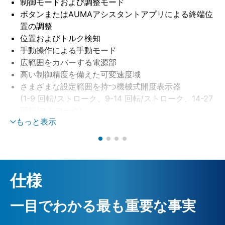
制御モードおよび調整モード
ボタンまたはAUMAアシスタントアプリによる終端位
置の調整
位置およびトルク検知
手動操作による手動モード
広範囲をカバーする電源部
高い制御精度を備えた可変速度域
さまざまな設定範囲を持つ機械式開度表示器
(1-9 回転/ストローク、9-14 回転/ストローク、14-27
回転/ストローク)
もっと表示
仕様
一目でわかる最も重要な事実