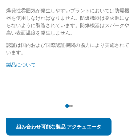
レ
爆発性雰囲気が発生しやすいプラントにおいては防爆機
マ
器を使用しなければなりません。防爆機器は発火源にな
と
らないように製造されています。防爆機器はスパークや
用
高い表面温度を発生しません。
が
認証は国内および国際認証機関の協力により実施されて
ア
います。
組
製品について
装
フ
応
製
組み合わせ可能な製品 アクチュエータ