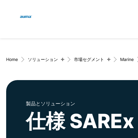
Global
検索
ヨーロッパ
+
+
Home
ソリューション
市場セグメント
Marine
アジア・太平洋地域
製品とソリューション
北米
仕様 SAREx