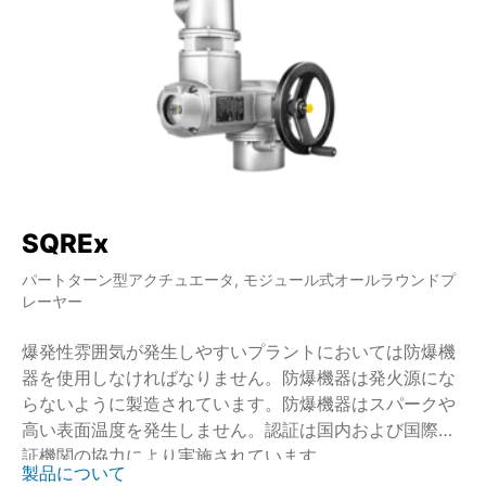
SQREx
S
パートターン型アクチュエータ, モジュール式オールラウンドプ
パ
レーヤー
レ
爆発性雰囲気が発生しやすいプラントにおいては防爆機
調
器を使用しなければなりません。防爆機器は発火源にな
よ
らないように製造されています。防爆機器はスパークや
認
高い表面温度を発生しません。認証は国内および国際認
ま
証機関の協力により実施されています。
製品について
モ