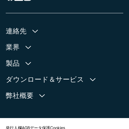
連絡先
AUMA Riester
業界
GmbH & Co. KG
Aumastr. 1
水利産業
製品
79379 Muellheim | Germany
石油・天然ガス
製品検索
ダウンロード＆サービス
地図上に表示
電力
製品概要
myAUMA
電話:
+49 7631 809 - 0
弊社概要
製造部門
メール:
info@auma.com
サービスリクエスト
海洋
お問い合わせフォーム
ニュースルーム
担当者を探す
発行人欄
AGB
データ保護
Cookies