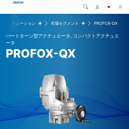
+
+
ソリューション
市場セグメント
PROFOX-QX
検索
Global
製品
パートターン型アクチュエータ, コンパクトアクチュエ
ヨーロッパ
ソリューション
ータ
PROFOX-QX
ダウンロード
アジア・太平洋地域
サービス
北米
弊社概要
連絡先