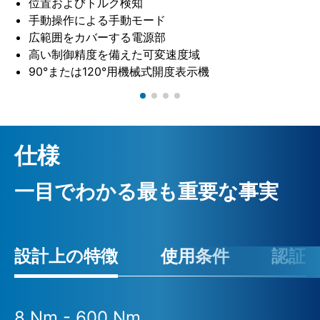
位置およびトルク検知
手動操作による手動モード
広範囲をカバーする電源部
高い制御精度を備えた可変速度域
90°または120°用機械式開度表示機
仕様
一目でわかる最も重要な事実
設計上の特徴
使用条件
認証
8 Nm - 600 Nm