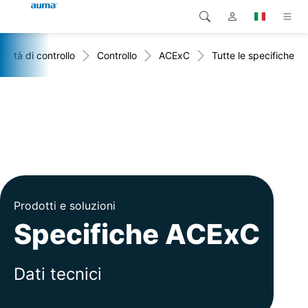
Unità di controllo
Controllo
ACExC
Tutte le specifiche
Ricerca
Global
Prodotti
Europa
Soluzioni
Downloads
Asia e Pacifico
Servizio di assistenza
Nord America
Impresa
Prodotti e soluzioni
Specifiche ACExC
Contatto
Dati tecnici