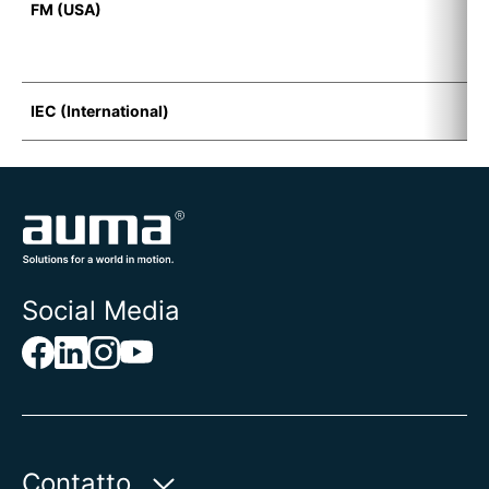
FM (USA)
F
D
&
IEC (International)
E
Social Media
Contatto