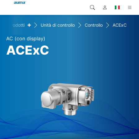
+
Prodotti
Unità di controllo
Controllo
ACExC
Ricerca
Global
Prodotti
AC (con display)
Europa
Soluzioni
ACExC
Downloads
Asia e Pacifico
Servizio di assistenza
Nord America
Impresa
Contatto