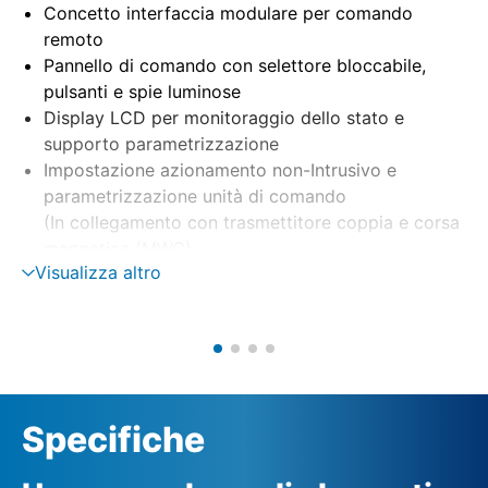
Concetto interfaccia modulare per comando
remoto
Pannello di comando con selettore bloccabile,
pulsanti e spie luminose
Display LCD per monitoraggio dello stato e
supporto parametrizzazione
Impostazione azionamento non-Intrusivo e
parametrizzazione unità di comando
(In collegamento con trasmettitore coppia e corsa
magnetica (MWG)
Visualizza altro
Montaggio separato su staffa a parete
Unità di comando motore tramite teleinvertitore a
contattori o tiristori
Monitoraggio di fase con correzione fase
automatica
Alimentazione esterna 24 V DC (opzionale)
Specifiche