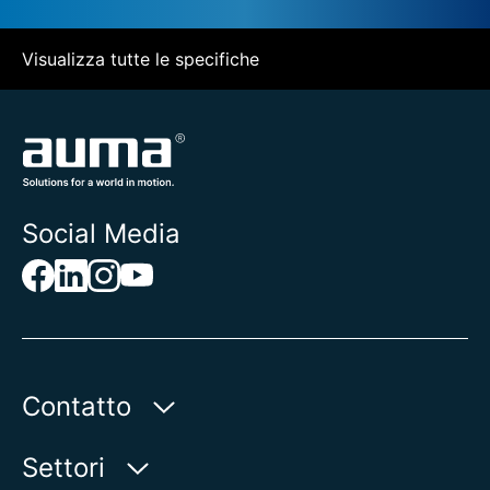
Visualizza tutte le specifiche
Social Media
Contatto
AUMA Riester
Settori