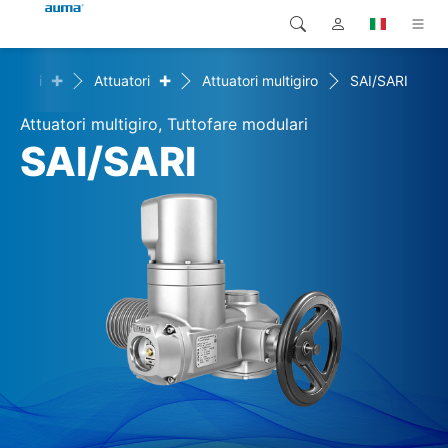
+
+
rodotti
Attuatori
Attuatori multigiro
SAI/SARI
Ricerca
Global
Prodotti
Attuatori multigiro, Tuttofare modulari
Europa
Soluzioni
SAI/SARI
Downloads
Asia e Pacifico
Servizio di assistenza
Nord America
Impresa
Contatto