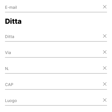
E-mail
Ditta
Ditta
Via
N.
CAP
Luogo