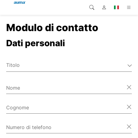
Modulo di contatto
Ricerca
Global
Prodotti
Dati personali
Europa
Soluzioni
Downloads
Asia e Pacifico
Titolo
Servizio di assistenza
Signor
Nord America
Signora
Nome
Impresa
Altro
Contatto
Cognome
Numero di telefono