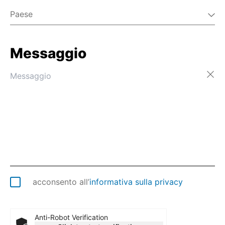
Paese
Messaggio
Afghanistan
Albania
Algeria
Andorra
Angola
Anguilla
Antartide
Antigua e Barbuda
Arabia Saudita
Argentina
Armenia
acconsento all’
informativa sulla privacy
Aruba
Australia
Austria
Anti-Robot Verification