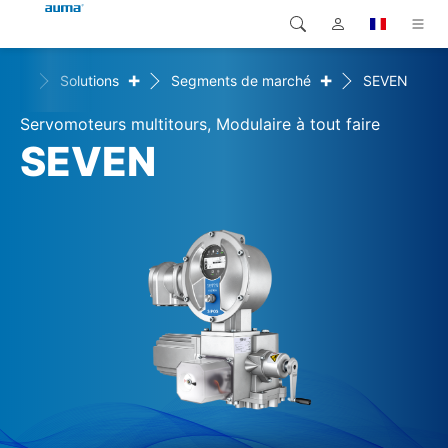
+
+
ome
Solutions
Segments de marché
SEVEN
Recherche
Global
Produits
Servomoteurs multitours, Modulaire à tout faire
Europe
Solutions
SEVEN
Téléchargements
Asie et Océanie
SAV support
Amérique du Nord
Entreprise
Contact