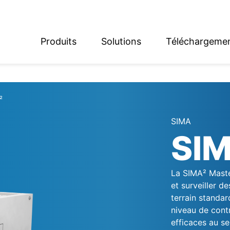
Produits
Solutions
Téléchargeme
English
Deutsch
²
SIMA
SI
La SIMA² Maste
et surveiller 
terrain standar
niveau de cont
efficaces au sei