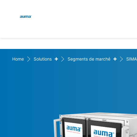
Global
Recherche
Europe
+
+
Home
Solutions
Segments de marché
SIMA
Asie et Océanie
Amérique du Nord