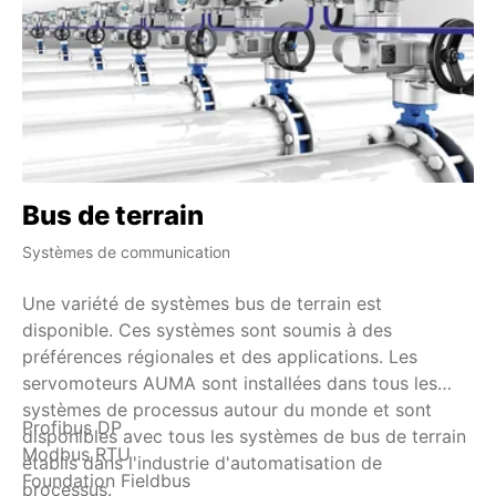
Bus de terrain
H
Systèmes de communication
Ind
Une variété de systèmes bus de terrain est
HA
disponible. Ces systèmes sont soumis à des
ré
préférences régionales et des applications. Les
va
servomoteurs AUMA sont installées dans tous les
mo
systèmes de processus autour du monde et sont
su
Profibus DP
HA
disponibles avec tous les systèmes de bus de terrain
HA
Modbus RTU
to
établis dans l'industrie d'automatisation de
si
Foundation Fieldbus
es
processus.
di