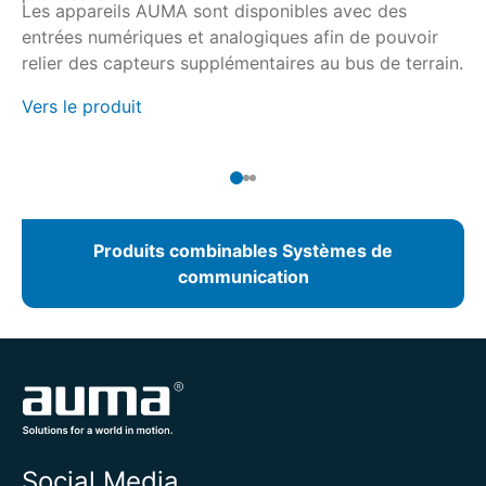
Les appareils AUMA sont disponibles avec des
bu
pe
entrées numériques et analogiques afin de pouvoir
à 
et
Ve
relier des capteurs supplémentaires au bus de terrain.
Vers le produit
Produits combinables Systèmes de
communication
Social Media