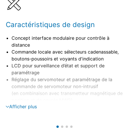
Produits combinables
Caractéristiques de design
Concept interface modulaire pour contrôle à
distance
Commande locale avec sélecteurs cadenassable,
boutons-poussoirs et voyants d'indication
LCD pour surveillance d’état et support de
paramétrage
Réglage du servomoteur et paramétrage de la
commande de servomoteur non-intrusif
(en combinaison avec transmetteur magnétique de
position et de couple MWG)
Afficher plus
Montage déportée sur support mural
Contrôle de moteur par contacteurs inverseurs,
thyristors
Surveillance de phase avec correction de phase