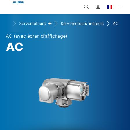
+
+
its
Servomoteurs
Servomoteurs linéaires
AC
Recherche
Global
Produits
AC (avec écran d'affichage)
Europe
Solutions
AC
Téléchargements
Asie et Océanie
SAV support
Amérique du Nord
Entreprise
Contact