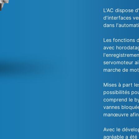
L'AC dispose d
d'interfaces ve
dans l'automat
Les fonctions 
avec horodatag
l'enregistremen
servomoteur ai
marche de mot
Mises à part le
possibilités po
comprend le by
vannes bloquée
manœuvre afin d
Avec le dévelop
agréable a été 