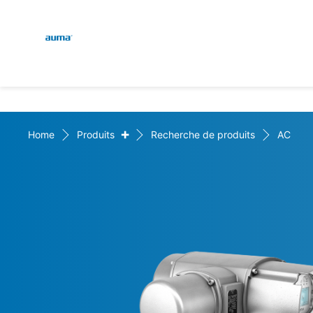
Global
Recherche
Europe
+
Home
Produits
Recherche de produits
AC
Asie et Océanie
Amérique du Nord