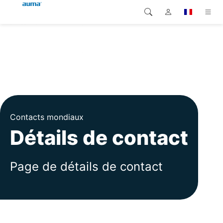
Recherche
Global
Produits
Europe
Solutions
Téléchargements
Asie et Océanie
Contacts mondiaux
SAV support
Amérique du Nord
Détails de contact
Entreprise
Page de détails de contact
Contact