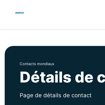
Global
Recherche
Europe
Asie et Océanie
Contacts mondiaux
Détails de 
Amérique du Nord
Page de détails de contact