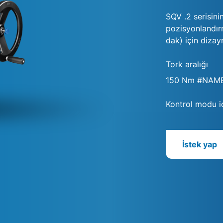
SQV .2 serisini
pozisyonlandırm
dak) için dizayn
Tork aralığı
150 Nm #NAM
Kontrol modu iç
İstek yap