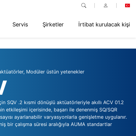
Servis
Şirketler
İrtibat kurulacak kişi
aktüatörler, Modüler üstün yetenekler
V
in SQV .2 kısmi dönüşlü aktüatörleriyle akıllı ACV 01.2
nin etkileşimi içerisinde, başarı ile denenmiş SQ/SQR
 sayısı ayarlanabilir varyasyonlarla genişletme uygulanır.
niş bir çalışma süresi aralığıyla AUMA standartlar