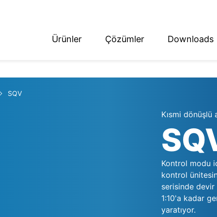
Ürünler
Çözümler
Downloads
ish
tsch
SQV
Kısmi dönüşlü 
SQ
Kontrol modu iç
kontrol ünitesi
serisinde devir
1:10'a kadar ge
yaratıyor.