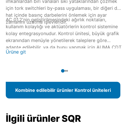
imkanlardan biri vanaları sıkı yataklarından çözmek
için tork switchleri by-pass uygulaması, bir diğeri de
hat içinde basınç darbelerini önlemek için ayar
AC 01.2'nin geliştirilmesindeki ağırlık noktaları,
zamanını uzatma işlevleridir.
kullanım kolaylığı ve aktüatörlerin kontrol sistemine
kolay entegrasyonudur. Kontrol ünitesi, büyük grafik
ekranından menüyle yönetilerek taleplere göre
adapte edilebilir, ya da bunu yapmak için AUMA CDT
Ürüne git
ile kablosuz bir Bluetooth bağlantısı kullanılabilir.
Fieldbus bağlantısında parametre beirleme işlemi
kontrol merkezinden de yapılabilir.
Kombine edilebilir ürünler Kontrol üniteleri
İlgili ürünler SQR