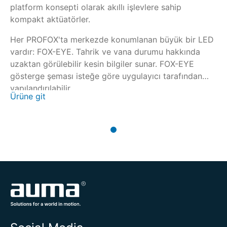
platform konsepti olarak akıllı işlevlere sahip
kompakt aktüatörler.
Her PROFOX'ta merkezde konumlanan büyük bir LED
vardır: FOX-EYE. Tahrik ve vana durumu hakkında
uzaktan görülebilir kesin bilgiler sunar. FOX-EYE
gösterge şeması isteğe göre uygulayıcı tarafından
yapılandırılabilir.
Ürüne git