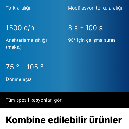
Tork aralığı
Modülasyon torku aralığı
1500 c/h
8 s - 100 s
Anahtarlama sıklığı
90° için çalışma süresi
(maks.)
75 ° - 105 °
Dönme açısı
Tüm spesifikasyonları gör
Kombine edilebilir ürünler