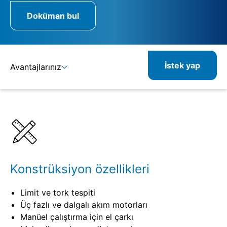
Doküman bul
İstek yap
Avantajlarınız
Ayrıntılar
Spesifikasyonlar
Kombine edilebilir ürünler
İlgili ürünler
Konstrüksiyon özellikleri
Limit ve tork tespiti
Üç fazlı ve dalgalı akım motorları
Manüel çalıştırma için el çarkı