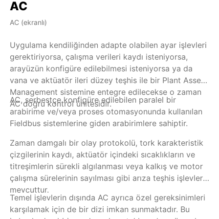
AC
AC (ekranlı)
AM
Uygulama kendiliğinden adapte olabilen ayar işlevleri
Pa
gerektiriyorsa, çalışma verileri kaydı isteniyorsa,
te
arayüzün konfigüre edilebilmesi isteniyorsa ya da
za
vana ve aktüatör ileri düzey teşhis ile bir Plant Asset
ko
Management sistemine entegre edilecekse o zaman
iş
AC, serbestçe konfigüre edilebilen paralel bir
Ür
AC doğru kontrol ünitesidir.
so
arabirime ve/veya proses otomasyonunda kullanılan
Ko
Fieldbus sistemlerine giden arabirimlere sahiptir.
ge
so
Zaman damgalı bir olay protokolü, tork karakteristik
gö
çizgilerinin kaydı, aktüatör içindeki sıcaklıkların ve
ün
titreşimlerin sürekli algılanması veya kalkış ve motor
Ops
çalışma sürelerinin sayılması gibi arıza teşhis işlevleri
si
mevcuttur.
Temel işlevlerin dışında AC ayrıca özel gereksinimleri
karşılamak için de bir dizi imkan sunmaktadır. Bu