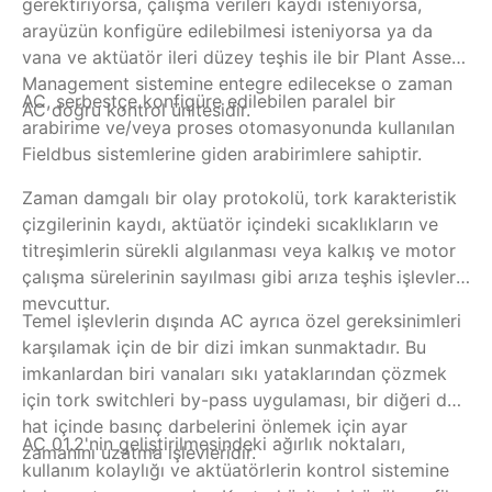
gerektiriyorsa, çalışma verileri kaydı isteniyorsa,
te
arayüzün konfigüre edilebilmesi isteniyorsa ya da
za
vana ve aktüatör ileri düzey teşhis ile bir Plant Asset
ko
Management sistemine entegre edilecekse o zaman
iş
AC, serbestçe konfigüre edilebilen paralel bir
Ür
AC doğru kontrol ünitesidir.
so
arabirime ve/veya proses otomasyonunda kullanılan
Ko
Fieldbus sistemlerine giden arabirimlere sahiptir.
ge
so
Zaman damgalı bir olay protokolü, tork karakteristik
gö
çizgilerinin kaydı, aktüatör içindeki sıcaklıkların ve
ün
titreşimlerin sürekli algılanması veya kalkış ve motor
Ops
çalışma sürelerinin sayılması gibi arıza teşhis işlevleri
si
mevcuttur.
Temel işlevlerin dışında AC ayrıca özel gereksinimleri
karşılamak için de bir dizi imkan sunmaktadır. Bu
imkanlardan biri vanaları sıkı yataklarından çözmek
için tork switchleri by-pass uygulaması, bir diğeri de
hat içinde basınç darbelerini önlemek için ayar
AC 01.2'nin geliştirilmesindeki ağırlık noktaları,
zamanını uzatma işlevleridir.
kullanım kolaylığı ve aktüatörlerin kontrol sistemine