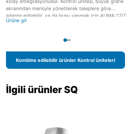
kolay entegrasyonudur. Kontrol ünitesi, büyük grafik
ekranından menüyle yönetilerek taleplere göre
adapte edilebilir, ya da bunu yapmak için AUMA CDT
Ürüne git
ile kablosuz bir Bluetooth bağlantısı kullanılabilir.
Fieldbus bağlantısında parametre beirleme işlemi
kontrol merkezinden de yapılabilir.
Kombine edilebilir ürünler Kontrol üniteleri
İlgili ürünler SQ