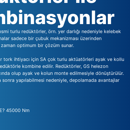
binasyonlar
ısmi turlu redüktörler, örn. yer darlığı nedeniyle kelebek
analar sadece bir çubuk mekanizması üzerinden
iği zaman optimum bir çözüm sunar.
 tork ihtiyacı için SA çok turlu aktüatörleri ayak ve kollu
 redüktörle kombine edilir. Redüktörler, GS helezon
zında olup ayak ve kolun monte edilmesiyle dönüştürülür.
a sonra yapılabilmesi nedeniyle, depolamada avantajlar
E? 45000 Nm