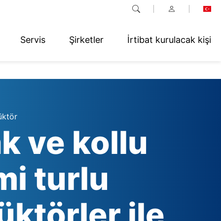
Servis
Şirketler
İrtibat kurulacak kişi
üktör
k ve kollu
mi turlu
üktörler ile