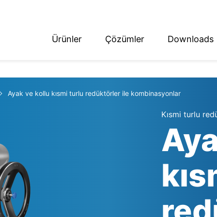
Ürünler
Çözümler
Downloads
ish
tsch
Ayak ve kollu kısmi turlu redüktörler ile kombinasyonlar
Kısmi turlu red
Aya
kıs
red