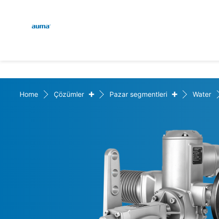
Global
Engl
Arama
Deu
Avrupa
+
+
Home
Çözümler
Pazar segmentleri
Water
Asya ve Pasifik
Kuzey Amerika