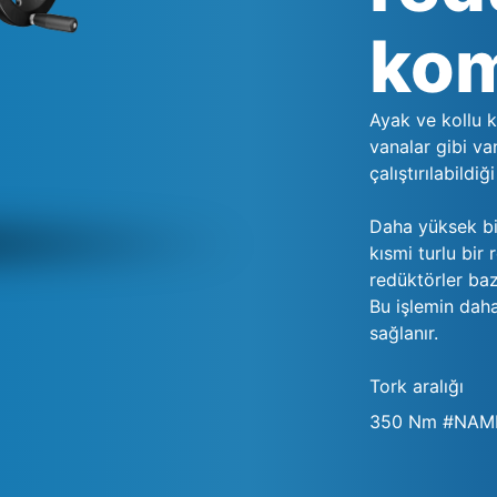
kom
Ayak ve kollu k
vanalar gibi v
çalıştırılabild
Daha yüksek bir
kısmi turlu bir
redüktörler ba
Bu işlemin dah
sağlanır.
Tork aralığı
350 Nm #NAM