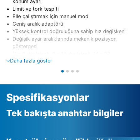
konum ayarı
Limit ve tork tespiti
Elle çalıştırmak için manuel mod
Geniş aralık adaptörü
Yüksek kontrol doğruluğuna sahip hız değişkeni
Değişik ayar aralıklarında mekanik pozisyon
göstergesi
(1 – 9 dev/strok, 9 – 14 dev/strok, 14 – 27
Daha fazla göster
dev/strok)
Spesifikasyonlar
Tek bakışta anahtar bilgiler