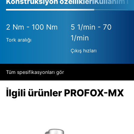
Konstrüksiyon özellikleri
Kullanım ko
2 Nm - 100 Nm
5 1/min - 70
1/min
Tork aralığı
Çıkış hızları
Tüm spesifikasyonları gör
İlgili ürünler PROFOX-MX