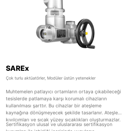
SAREx
S
Çok turlu aktüatörler, Modüler üstün yetenekler
Çok
Muhtemelen patlayıcı ortamların ortaya çıkabileceği
Or
tesislerde patlamaya karşı korumalı cihazların
ak
kullanılması şarttır. Bu cihazlar bir ateşleme
et
kaynağına dönüşmeyecek şekilde tasarlanır. Ateşleme
se
kıvılcımları ve sıcak yüzey sıcaklıkları oluşturmazlar.
ge
Sertifikasyon ulusal ve uluslararası sertifikasyon
SA