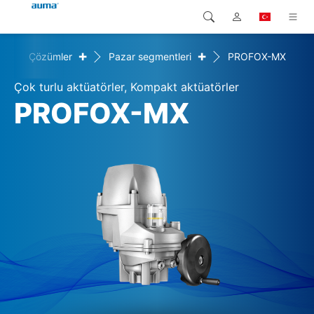
+
+
e
Çözümler
Pazar segmentleri
PROFOX-MX
Arama
Global
Ürünler
Çok turlu aktüatörler, Kompakt aktüatörler
Avrupa
Çözümler
PROFOX-MX
Downloads
Asya ve Pasifik
Servis
Kuzey Amerika
Şirketler
İrtibat kurulacak kişi