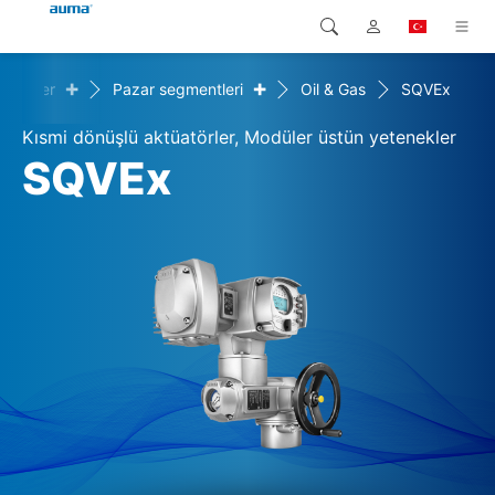
+
+
özümler
Pazar segmentleri
Oil & Gas
SQVEx
Arama
Global
Ürünler
Kısmi dönüşlü aktüatörler, Modüler üstün yetenekler
Avrupa
Çözümler
SQVEx
Downloads
Asya ve Pasifik
Servis
Kuzey Amerika
Şirketler
İrtibat kurulacak kişi