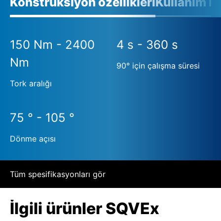
Konstrüksiyon özellikleri
Kullanım ko
150 Nm - 2400
4 s - 360 s
Nm
90° için çalışma süresi
Tork aralığı
75 ° - 105 °
Dönme açısı
Tüm spesifikasyonları gör
İlgili ürünler SQVEx