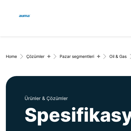
Global
Engl
Arama
Deu
Avrupa
+
+
Home
Çözümler
Pazar segmentleri
Oil & Gas
Asya ve Pasifik
Ürünler & Çözümler
Kuzey Amerika
Spesifikas