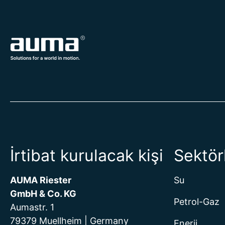
İrtibat kurulacak kişi
Sektör
AUMA Riester
Su
GmbH & Co. KG
Petrol-Gaz
Aumastr. 1
79379 Muellheim | Germany
Enerji