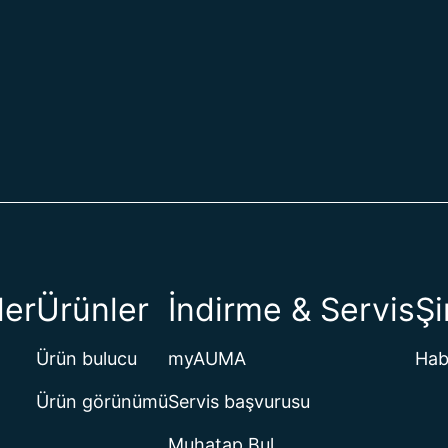
ler
Ürünler
İndirme & Servis
Şi
Ürün bulucu
myAUMA
Hab
Ürün görünümü
Servis başvurusu
Muhatap Bul