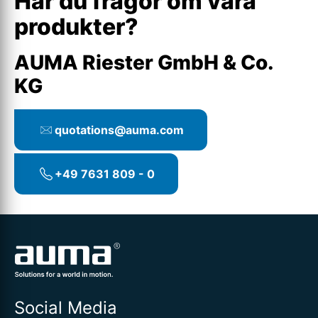
Har du frågor om våra
produkter?
AUMA Riester GmbH & Co.
KG
quotations@auma.com
+49 7631 809 - 0
Social Media