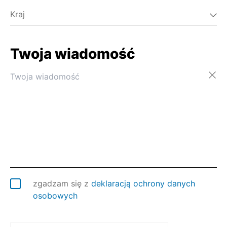
Kraj
Twoja wiadomość
Afganistan
Albania
Algieria
Andora
Angola
Anguilla
Antarktyda
Antigua i Barbuda
Arabia Saudyjska
Argentyna
Armenia
zgadzam się z
deklaracją ochrony danych
Aruba
osobowych
Australia
Austria