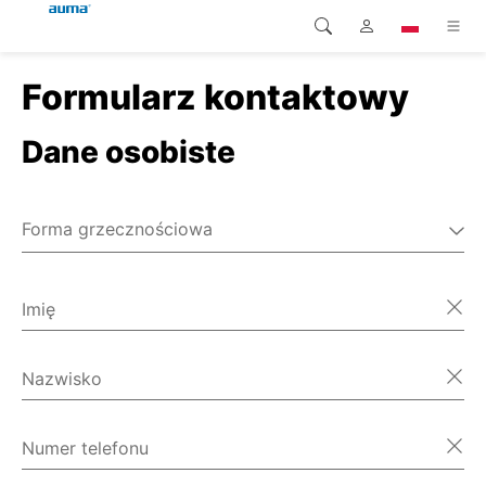
Formularz kontaktowy
Wyszukaj
Global
Produkty
Dane osobiste
Europa
Rozwiązania
Pliki do pobrania
Azja i Pacyfik
Forma grzecznościowa
Serwis
Pan
Ameryka Północna
Pani
Imię
Przedsiębiorstwo
Różne
Kontakt
Nazwisko
Numer telefonu