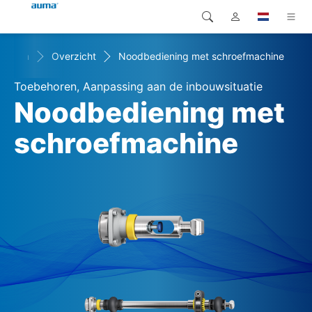
ehoren
Overzicht
Noodbediening met schroefmachine
Zoekopdracht
Global
Producten
Toebehoren, Aanpassing aan de inbouwsituatie
Europa
Oplossingen
Noodbediening met
Downloads
schroefmachine
Azië en Stille Oceaan
Service
Noord-Amerika
Bedrijf
Contact