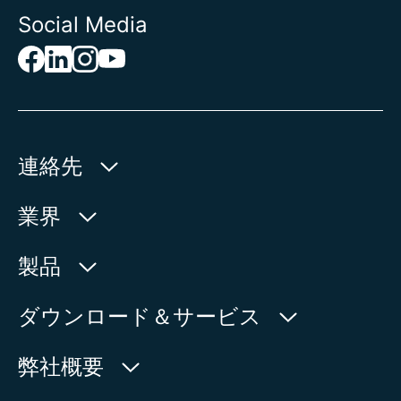
Social Media
連絡先
AUMA Riester
業界
GmbH & Co. KG
Aumastr. 1
水利産業
製品
79379 Muellheim | Germany
石油・天然ガス
製品検索
ダウンロード＆サービス
地図上に表示
電力
製品概要
myAUMA
電話:
+49 7631 809 - 0
弊社概要
製造部門
メール:
info@auma.com
サービスリクエスト