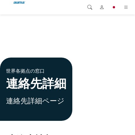
検索
Global
製品
ヨーロッパ
ソリューション
ダウンロード
アジア・太平洋地域
世界各拠点の窓口
サービス
北米
連絡先詳細
弊社概要
連絡先詳細ページ
連絡先