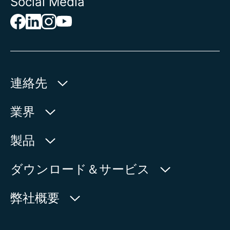
Social Media
連絡先
AUMA Riester
業界
GmbH & Co. KG
Aumastr. 1
水利産業
製品
79379 Muellheim | Germany
石油・天然ガス
製品検索
ダウンロード＆サービス
地図上に表示
電力
製品概要
myAUMA
電話:
+49 7631 809 - 0
弊社概要
製造部門
メール:
info@auma.com
サービスリクエスト
海洋
お問い合わせフォーム
ニュースルーム