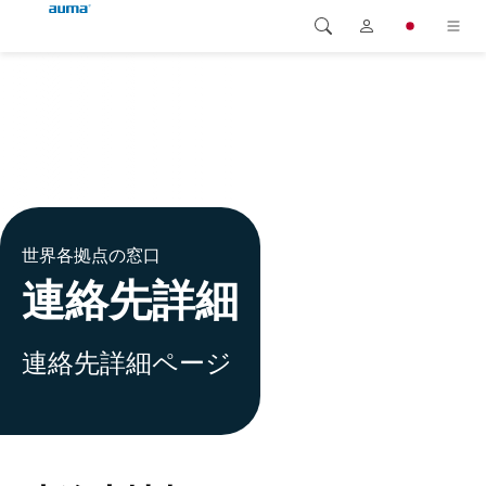
検索
Global
製品
ヨーロッパ
ソリューション
ダウンロード
アジア・太平洋地域
世界各拠点の窓口
サービス
北米
連絡先詳細
弊社概要
連絡先詳細ページ
連絡先