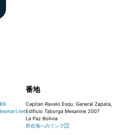
番地
89
Capitan Ravelo Esqu. General Zapata,
desmart.net
Edificio Taborga Mesanine 2007
La Paz Bolivia
所在地へのリンク