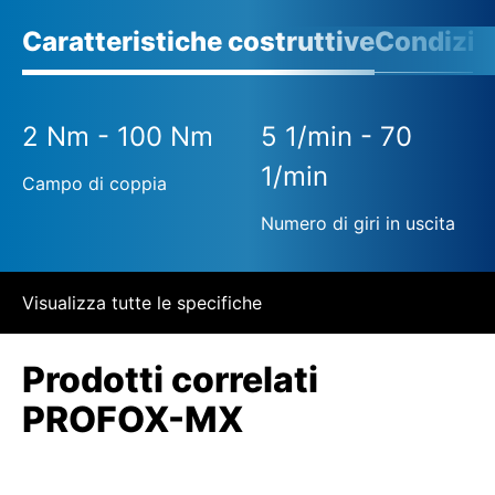
Caratteristiche costruttive
Condizio
2 Nm - 100 Nm
5 1/min - 70
1/min
Campo di coppia
Numero di giri in uscita
Visualizza tutte le specifiche
Prodotti correlati
PROFOX-MX