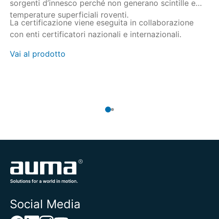
sorgenti d’innesco perché non generano scintille e
re
temperature superficiali roventi.
at
La certificazione viene eseguita in collaborazione
Gl
con enti certificatori nazionali e internazionali.
pr
25
Vai al prodotto
50
Va
Social Media