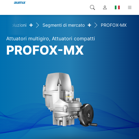
+
+
Soluzioni
Segmenti di mercato
PROFOX-MX
Ricerca
Global
Prodotti
Attuatori multigiro, Attuatori compatti
Europa
Soluzioni
PROFOX-MX
Downloads
Asia e Pacifico
Servizio di assistenza
Nord America
Impresa
Contatto