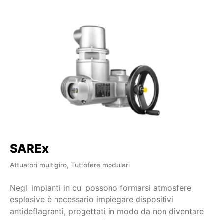
SAREx
S
Attuatori multigiro, Tuttofare modulari
Att
Negli impianti in cui possono formarsi atmosfere
La
esplosive è necessario impiegare dispositivi
le
antideflagranti, progettati in modo da non diventare
at