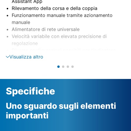
Assistant App
Rilevamento della corsa e della coppia
Funzionamento manuale tramite azionamento
manuale
Alimentatore di rete universale
Velocità variabile con elevata precisione di
regolazione
Diverse configurazioni possibili per l’indicatore
Visualizza altro
meccanico di posizione
(1-9 giri/corsa, 9-14 giri/corsa, 14-27 giri/corsa)
Specifiche
Uno sguardo sugli elementi
importanti