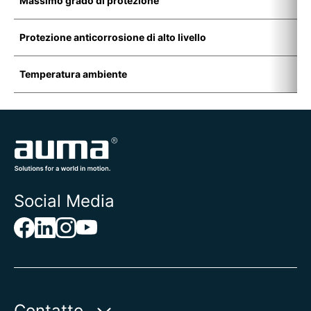
Massimo grado di protezione
I
Protezione anticorrosione di alto livello
K
Temperatura ambiente
-
Social Media
Contatto