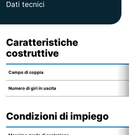
Dati tecnici
Caratteristiche
costruttive
Campo di coppia
1
Numero di giri in uscita
0
Condizioni di impiego