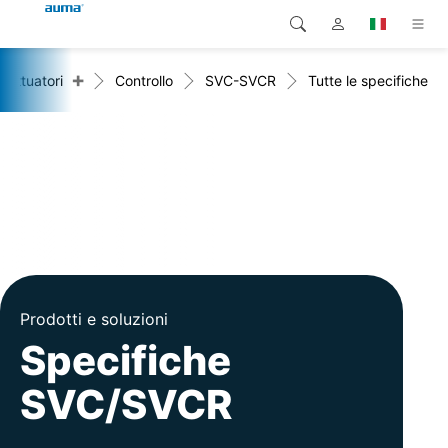
+
Attuatori
Controllo
SVC-SVCR
Tutte le specifiche
Ricerca
Global
Prodotti
Europa
Soluzioni
Downloads
Asia e Pacifico
Servizio di assistenza
Nord America
Impresa
Prodotti e soluzioni
Contatto
Specifiche
SVC/SVCR