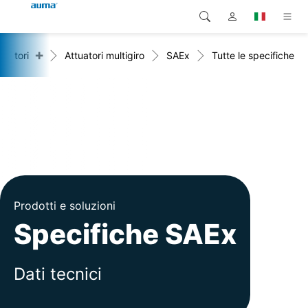
+
tuatori
Attuatori multigiro
SAEx
Tutte le specifiche
Ricerca
Global
Prodotti
Europa
Soluzioni
Downloads
Asia e Pacifico
Servizio di assistenza
Nord America
Impresa
Prodotti e soluzioni
Specifiche SAEx
Contatto
Dati tecnici