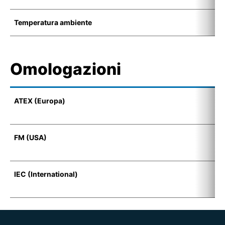
Temperatura ambiente
-
Omologazioni
ATEX (Europa)
I
(
FM (USA)
F
D
IEC (International)
E
t