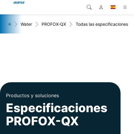
+
ado
Water
PROFOX-QX
Todas las especificaciones
Búsqueda
Global
Productos
Europa
Soluciones
Descargas
Asia y Pacífico
Servicio
Norteamérica
Empresa
Productos y soluciones
Contacto
Especificaciones
PROFOX-QX