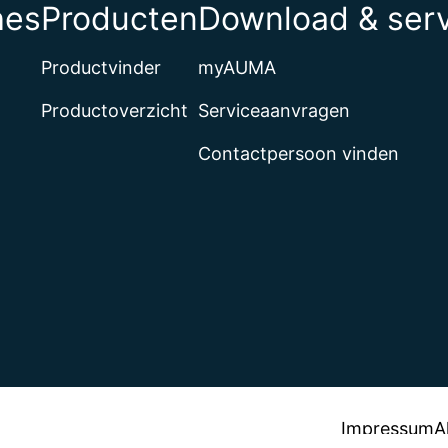
hes
Producten
Download & ser
Productvinder
myAUMA
Productoverzicht
Serviceaanvragen
Contactpersoon vinden
Impressum
A