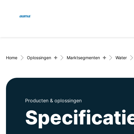
Global
Zoekopdracht
Europa
+
+
Home
Oplossingen
Marktsegmenten
Water
Azië en Stille Oceaan
Producten & oplossingen
Noord-Amerika
Specificat