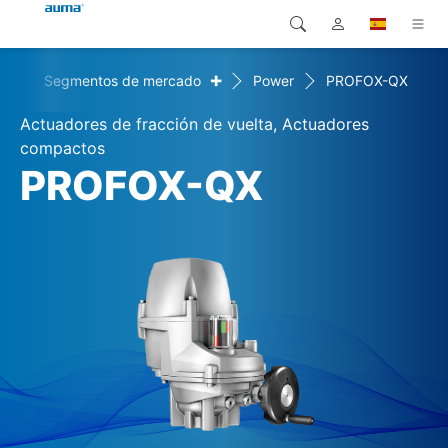
+
+
Segmentos de mercado
Power
PROFOX-QX
Búsqueda
Global
Productos
Actuadores de fracción de vuelta, Actuadores
Europa
Soluciones
compactos
PROFOX-QX
Descargas
Asia y Pacífico
Servicio
Norteamérica
Empresa
Contacto