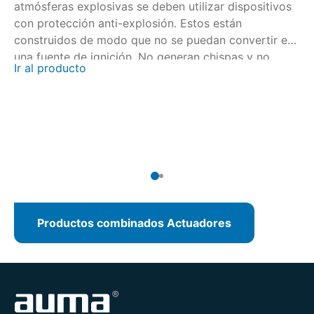
atmósferas explosivas se deben utilizar dispositivos
pa
con protección anti-explosión. Estos están
ac
construidos de modo que no se puedan convertir en
va
una fuente de ignición. No generan chispas y no
co
Ir al producto
Lo
presentan temperaturas elevadas en las superficies.
SQ
La certificación se realiza en colaboración con
re
órganos de certificación nacionales e internacionales.
Ir
Productos combinados Actuadores