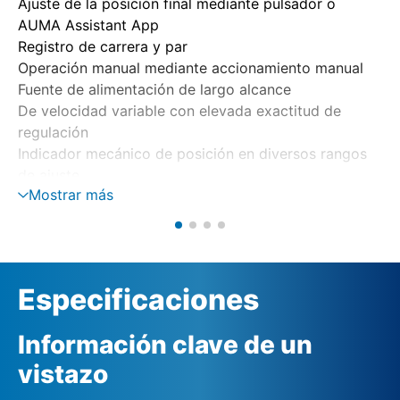
Ajuste de la posición final mediante pulsador o
AUMA Assistant App
Registro de carrera y par
Operación manual mediante accionamiento manual
Fuente de alimentación de largo alcance
De velocidad variable con elevada exactitud de
regulación
Indicador mecánico de posición en diversos rangos
de ajuste
Mostrar más
(1 – 9 vueltas/carrera, 9 – 14 vueltas/carrera, 14 – 27
vueltas/carrera)
Especificaciones
Información clave de un
vistazo