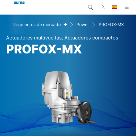
+
+
Segmentos de mercado
Power
PROFOX-MX
Búsqueda
Global
Productos
Actuadores multivueltas, Actuadores compactos
Europa
Soluciones
PROFOX-MX
Descargas
Asia y Pacífico
Servicio
Norteamérica
Empresa
Contacto