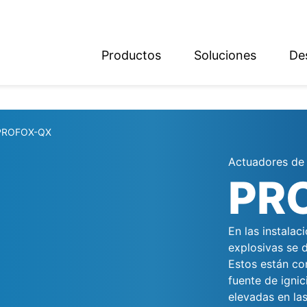
Productos
Soluciones
De
ish
sch
PROFOX-QX
Actuadores de 
PR
En las instala
explosivas se d
Estos están co
fuente de igni
elevadas en las