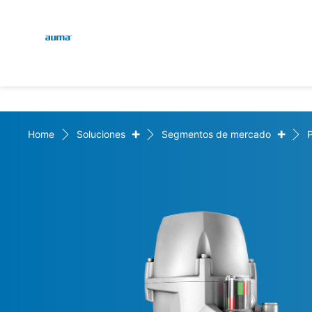
Global
Engl
Búsqueda
Deut
Europa
+
+
Home
Soluciones
Segmentos de mercado
Asia y Pacífico
Norteamérica