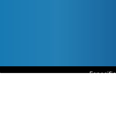
s
Especifi