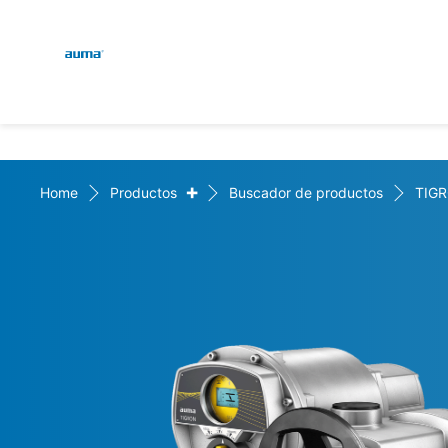
Global
Engl
Búsqueda
Deut
Europa
+
Home
Productos
Buscador de productos
TIG
Asia y Pacífico
Norteamérica