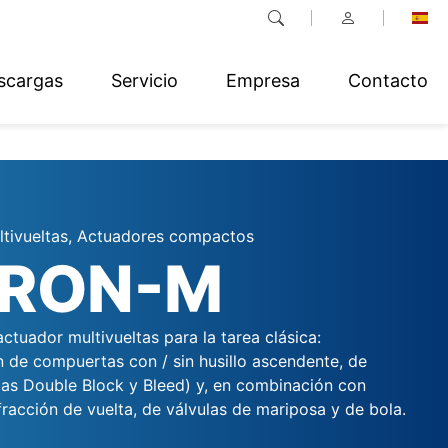
scargas
Servicio
Empresa
Contacto
tivueltas, Actuadores compactos
GRON-M
tuador multivueltas para la tarea clásica:
 de compuertas con / sin husillo ascendente, de
ulas Double Block y Bleed) y, en combinación con
racción de vuelta, de válvulas de mariposa y de bola.