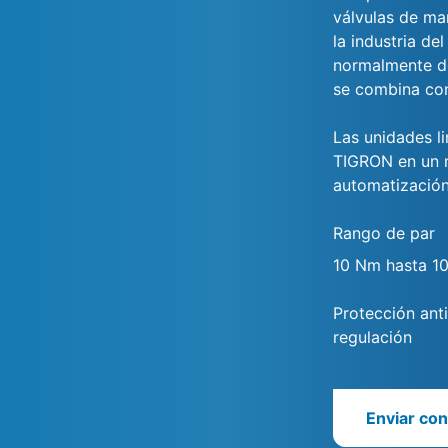
válvulas de ma
la industria de
normalmente de
se combina con
Las unidades l
TIGRON en un m
automatización
Rango de par
10 Nm hasta 1
Protección ant
regulación
Enviar con