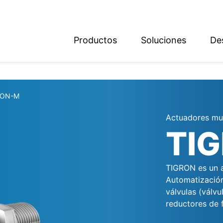
Productos
Soluciones
De
ish
sch
RON-M
Actuadores mul
TI
TIGRON es un ac
Automatización
válvulas (válv
reductores de f