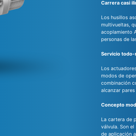
Carrera casi il
Los husillos a
multivueltas, q
acoplamiento A.
personas de las
Servicio todo-
Los actuadores
modos de opera
combinación co
alcanzar pares
Concepto mod
La cartera de 
válvula. Son e
de aplicación a